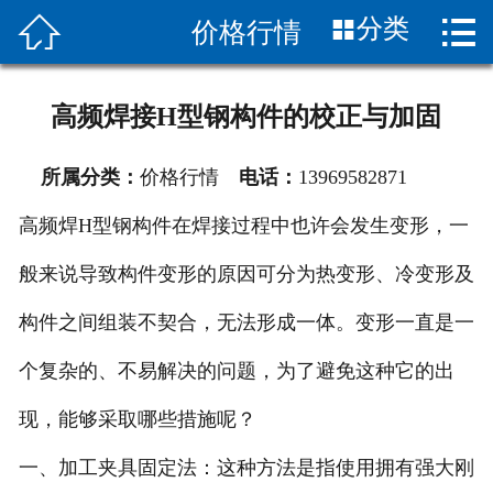


分类
价格行情
首页

关于我们
高频焊接H型钢构件的校正与加固
产品展示
所属分类：
价格行情
电话：
13969582871
新闻中心
高频焊H型钢构件在焊接过程中也许会发生变形，一
图片展示
般来说导致构件变形的原因可分为热变形、冷变形及
客服服务
构件之间组装不契合，无法形成一体。变形一直是一
应用案列
个复杂的、不易解决的问题，为了避免这种它的出
现，能够采取哪些措施呢？
联系我们
一、加工夹具固定法：这种方法是指使用拥有强大刚