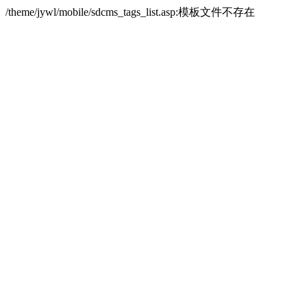
/theme/jywl/mobile/sdcms_tags_list.asp:模板文件不存在