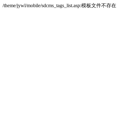
/theme/jywl/mobile/sdcms_tags_list.asp:模板文件不存在