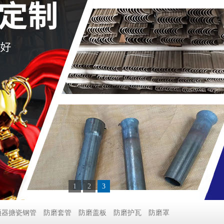
1
2
3
预器搪瓷钢管
防磨套管
防磨盖板
防磨护瓦
防磨罩