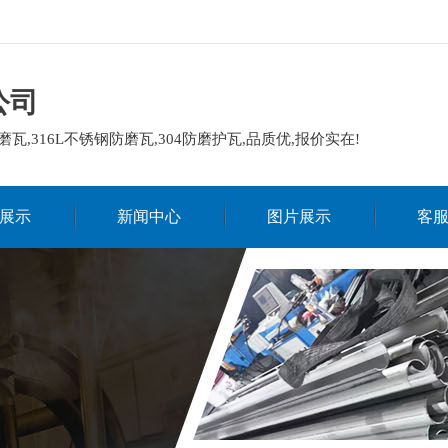
公司
磨瓦,316L不锈钢防磨瓦,304防磨护瓦,品质优,报价实在!
展示
新闻中心
图片展示
客