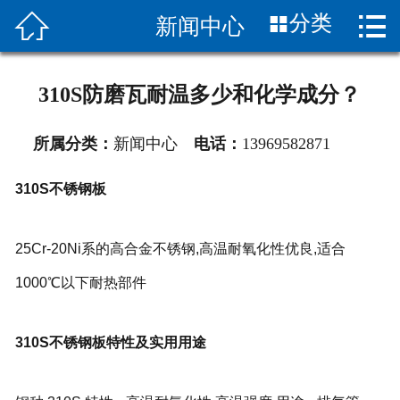


分类
新闻中心
首页

关于我们
310S防磨瓦耐温多少和化学成分？
产品展示
所属分类：
新闻中心
电话：
13969582871
新闻中心
310S不锈钢板
图片展示
25Cr-20Ni系的高合金不锈钢,高温耐氧化性优良,适合
客服服务
1000℃以下耐热部件
应用案列
联系我们
310S不锈钢板特性及实用用途