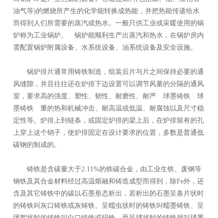
油气等)的燃烧所产生的化学能转换成热能，并把热能传递给水
而得到人们所需要的蒸汽或热水。一般只供工业或采暖使用的锅
炉称为工业锅炉。 锅炉能顺利生产出蒸汽和热水，在锅炉房内
需配置锅炉附属设备、水系统设备、油系统设备及安全设施。
锅炉排片通常用铸铁制造，组装后片与片之间保持必要的通
风缝隙，并且往往还在炉排下边设置可以调节风量的分隔的通风
室，要求高的强度、塑性、韧性、耐磨性、耐严 球墨铸铁 球
墨铸铁 重的热和机械冲击、耐高温或低温、耐腐蚀以及尺寸稳
定性等。炉排上到链条，或固定炉排的梁上后，在炉排留有的孔
上穿上这个销子，使炉排固定在设计要求的位置，多数是普通低
碳钢的制成的。
铸铁是含碳量大于2.11%的铁碳合金，由工业生铁、废钢等
钢铁及其合金材料经过高温熔融和铸造成型而得到，除Fe外，还
含及其它铸铁中的碳以石墨形态析出，若析出的石墨呈条片状时
的铸铁叫灰口铸铁或灰铸铁、呈蠕虫状时的铸铁叫蠕墨铸铁、呈
团絮状时的铸铁叫白口铸铁或码铁、而呈球状时的铸铁就叫球墨