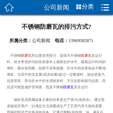


分类
公司新闻
首页

关于我们
不锈钢防磨瓦的排污方式?
产品展示
所属分类：
公司新闻
电话：
13969582871
新闻中心
不锈钢
防磨瓦
所以要采用排污，是因为不锈钢
防磨瓦
在运行
图片展示
时，给水带进炉内的杂质基本上都留在炉水中。随着运行时间的
增长，圆伞形风帽，如果不采取措施，炉水中的杂质就会不断地
客服服务
增多。当其中的含盐量(或含硅量)超过一定数值时，就会使蒸汽
品质变坏。而当炉水中的水渣较多时，不仅会影响蒸汽品质，而
应用案列
且还可能造成炉管堵塞，危及不锈钢
防磨瓦
安全运行
联系我们
锅炉及其附属设备主要的任务是生产蒸汽(或热水)，通过管
道输送至用户，以满足生活采暖或生产工艺用汽等方面的需要，
而锅炉即是产生热源的设备。它通过燃料(包括煤、油、液化石