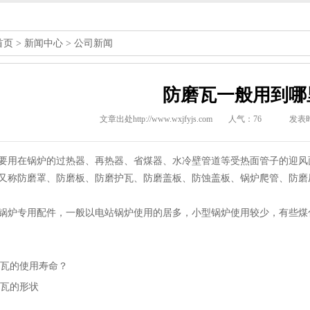
首页
>
新闻中心
>
公司新闻
防磨瓦一般用到哪
文章出处http://www.wxjfyjs.com
人气：
76
发表时间
要用在锅炉的过热器、再热器、省煤器、水冷壁管道等受热面管子的迎风
又称防磨罩、防磨板、防磨护瓦、防磨盖板、防蚀盖板、锅炉爬管、防磨
锅炉专用配件，一般以电站锅炉使用的居多，小型锅炉使用较少，有些煤
瓦的使用寿命？
瓦的形状