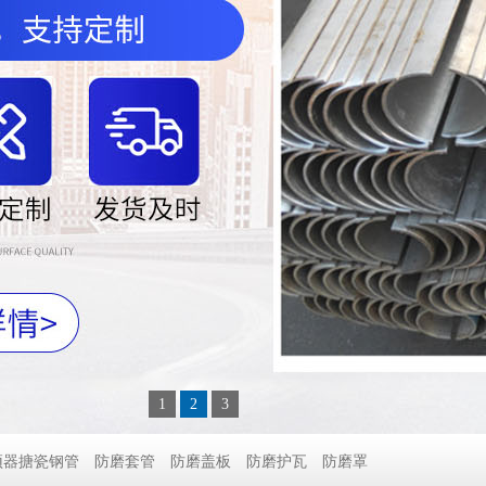
1
2
3
预器搪瓷钢管
防磨套管
防磨盖板
防磨护瓦
防磨罩