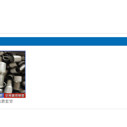
：
4防磨套管