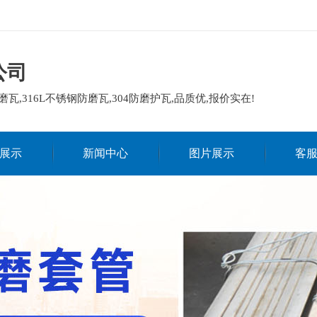
公司
磨瓦,316L不锈钢防磨瓦,304防磨护瓦,品质优,报价实在!
展示
新闻中心
图片展示
客