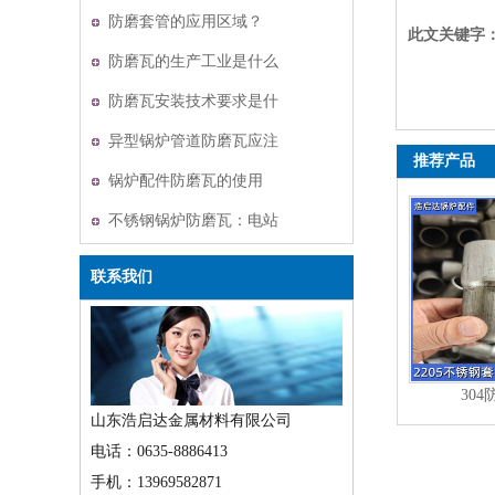
防磨套管的应用区域？
此文关键字
防磨瓦的生产工业是什么
防磨瓦安装技术要求是什
么
异型锅炉管道防磨瓦应注
推荐产品
意哪些数据？
锅炉配件防磨瓦的使用
不锈钢锅炉防磨瓦：电站
锅炉的耐磨守护者
联系我们
30
山东浩启达金属材料有限公司
电话：0635-8886413
手机：13969582871