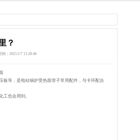
里？
：2021/1/7 13:28:40
面
压板等，是电站锅炉受热面管子常用配件，与卡环配合
化工也会用到。