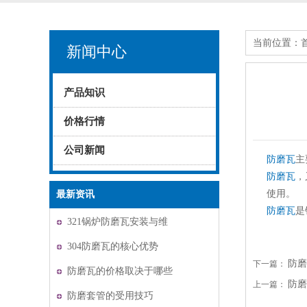
当前位置：
新闻中心
产品知识
价格行情
公司新闻
防磨瓦
主
防磨瓦
，
使用。
最新资讯
防磨瓦
是
321锅炉防磨瓦安装与维
护
304防磨瓦的核心优势
防磨
下一篇：
防磨瓦的价格取决于哪些
防磨
上一篇：
因素？
防磨套管的受用技巧