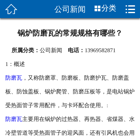


分类
公司新闻
首页

关于我们
锅炉防磨瓦的常规规格有哪些？
产品展示
所属分类：
公司新闻
电话：
13969582871
新闻中心
1：概述
图片展示
防磨瓦
，又称防磨罩、防磨板、防磨护瓦、防磨盖
客服服务
板、防蚀盖板、锅炉爬管、防磨压板等，是电站锅炉
应用案列
受热面管子常用配件，与卡环配合使用。:
防磨瓦
主要用在锅炉的过热器、再热器、省煤器、水
联系我们
冷壁管道等受热面管子的迎风面，还有引风机也会用