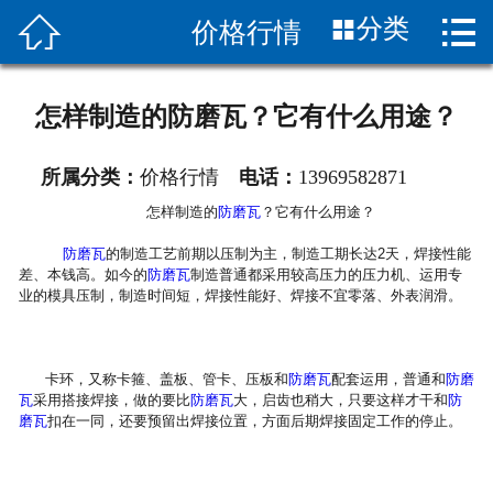


分类
价格行情
首页

关于我们
怎样制造的防磨瓦？它有什么用途？
产品展示
所属分类：
价格行情
电话：
13969582871
新闻中心
怎样制造的
防磨瓦
？它有什么用途？
图片展示
防磨瓦
的制造工艺前期以压制为主，制造工期长达2天，焊接性能
差、本钱高。如今的
防磨瓦
制造普通都采用较高压力的压力机、运用专
业的模具压制，制造时间短，焊接性能好、焊接不宜零落、外表润滑。
客服服务
应用案列
卡环，又称卡箍、盖板、管卡、压板和
防磨瓦
配套运用，普通和
防磨
瓦
采用搭接焊接，做的要比
防磨瓦
大，启齿也稍大，只要这样才干和
防
联系我们
磨瓦
扣在一同，还要预留出焊接位置，方面后期焊接固定工作的停止。