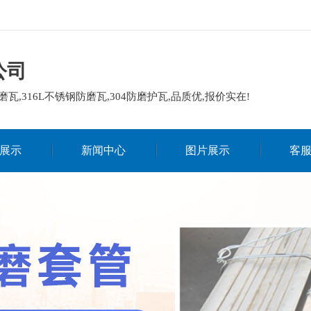
公司
磨瓦,316L不锈钢防磨瓦,304防磨护瓦,品质优,报价实在!
展示
新闻中心
图片展示
客