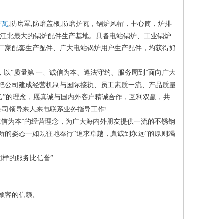
磨瓦
,防磨罩,防磨盖板,防磨护瓦，锅炉风帽，中心筒，炉排
为江北最大的锅炉配件生产基地。具备电站锅炉、工业锅炉
厂家配套生产配件、广大电站锅炉用户生产配件，均获得好
以“质量第 一、诚信为本、遵法守约、服务周到”面向广大
把公司建成经营机制与国际接轨、员工素质一流、产品质量
信”的理念，愿真诚与国内外客户精诚合作，互利双赢，共
公司领导来人来电联系业务指导工作!
诚信为本”的经营理念，为广大海内外朋友提供一流的不锈钢
新的姿态一如既往地奉行“追求卓越，真诚到永远”的原则竭
样的服务比信誉”.
老顾客的信赖。