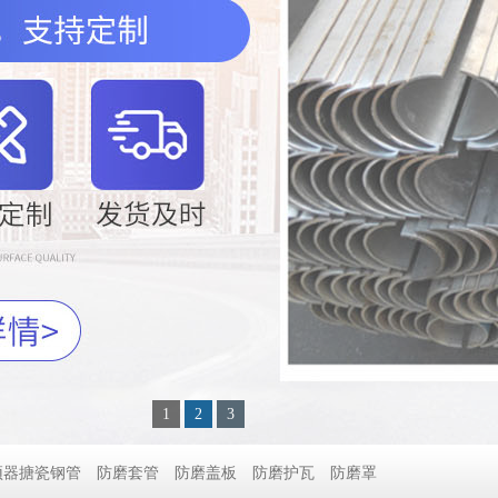
1
2
3
预器搪瓷钢管
防磨套管
防磨盖板
防磨护瓦
防磨罩