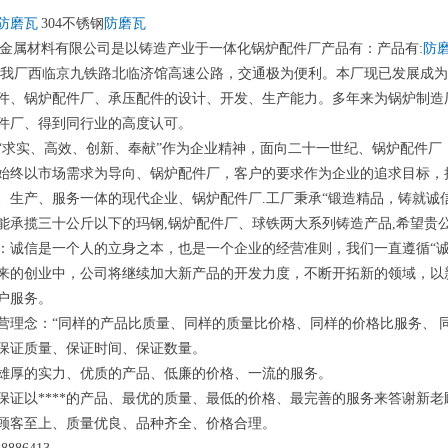
防磨瓦
304不锈钢
防磨瓦
金属材料有限公司是以铸造产业于一体化锅炉配件厂产品有：产品有:
防
.我厂西临京九铁路北临济馆高速公路，交通极为便利。本厂现已发展成
件、锅炉配件厂、承压配件的设计、开发、生产能力。多年来为锅炉制造
件厂、得到同行业的高度认可。
“求实、高效、创新、奉献”作为企业精神，面向二十一世纪、锅炉配件厂，
始终以市场需求为导向、锅炉配件厂，客户的要求作为企业的追求目标，
、生产、服务一体的现代企业、锅炉配件厂.工厂秉承“锻造精品，铸就诚
能承揽三十公斤以下的玛钢,锅炉配件厂、球铁两大系列铸造产品,希望贵
：诚信是一个人的立身之本，也是一个企业的经营准则，我们一直遵循“
来的创业中，公司将继续加大新产品的开发力度，不断开拓新的领域，以
户服务。
营理念：“同样的产品比质量、同样的质量比价格、同样的价格比服务、 同
保证质量、保证时间、保证数量。
雄厚的实力、优质的产品、低廉的价格、一流的服务。
保证以****的产品、最优的质量、最低的价格、最完善的服务来答谢新
顾客至上、质量优良、品种齐全、价格合理。