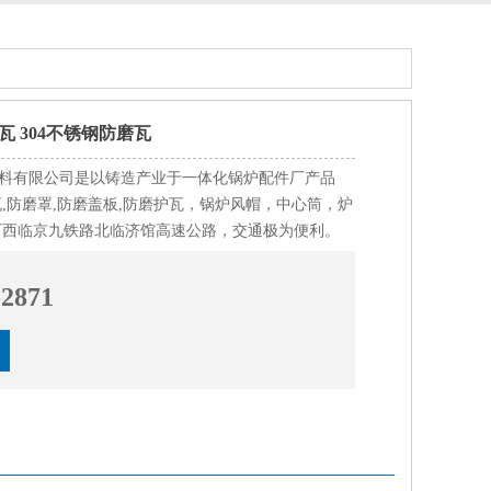
 304不锈钢防磨瓦
料有限公司是以铸造产业于一体化锅炉配件厂产品
瓦,防磨罩,防磨盖板,防磨护瓦，锅炉风帽，中心筒，炉
厂西临京九铁路北临济馆高速公路，交通极为便利。
-2871