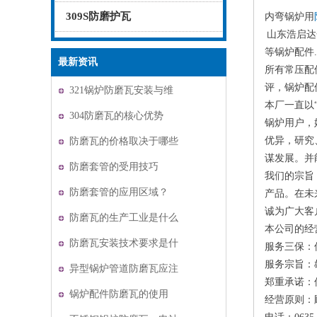
309S防磨护瓦
内弯锅炉用
山东浩启达
等锅炉配件
最新资讯
所有常压配
评，锅炉配
321锅炉防磨瓦安装与维
本厂一直以
护
304防磨瓦的核心优势
锅炉用户，
优异，研究
防磨瓦的价格取决于哪些
谋发展。并
因素？
防磨套管的受用技巧
我们的宗旨
防磨套管的应用区域？
产品。在未
诚为广大客
防磨瓦的生产工业是什么
本公司的经
防磨瓦安装技术要求是什
服务三保：
服务宗旨：
么
异型锅炉管道防磨瓦应注
郑重承诺：
意哪些数据？
锅炉配件防磨瓦的使用
经营原则：