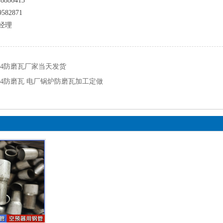
8886413
582871
经理
04防磨瓦厂家当天发货
04防磨瓦 电厂锅炉防磨瓦加工定做