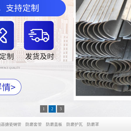
1
2
3
预器搪瓷钢管
防磨套管
防磨盖板
防磨护瓦
防磨罩