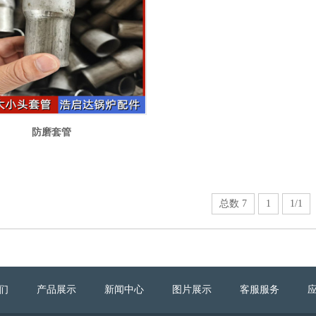
防磨套管
总数 7
1
1/1
们
产品展示
新闻中心
图片展示
客服服务