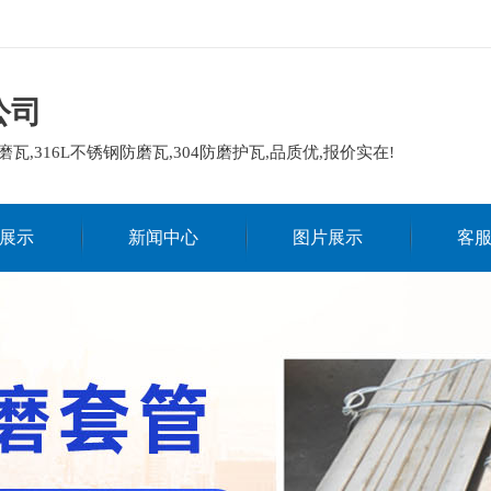
公司
磨瓦,316L不锈钢防磨瓦,304防磨护瓦,品质优,报价实在!
展示
新闻中心
图片展示
客