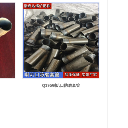
Q195喇叭口防磨套管