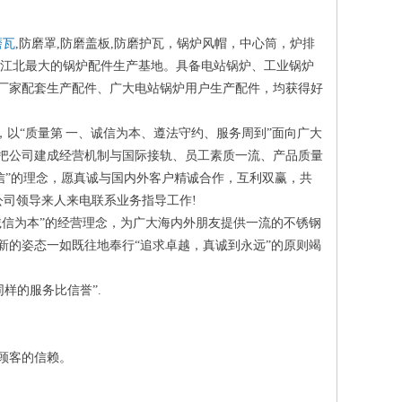
磨瓦
,防磨罩,防磨盖板,防磨护瓦，锅炉风帽，中心筒，炉排
为江北最大的锅炉配件生产基地。具备电站锅炉、工业锅炉
厂家配套生产配件、广大电站锅炉用户生产配件，均获得好
以“质量第 一、诚信为本、遵法守约、服务周到”面向广大
把公司建成经营机制与国际接轨、员工素质一流、产品质量
信”的理念，愿真诚与国内外客户精诚合作，互利双赢，共
公司领导来人来电联系业务指导工作!
诚信为本”的经营理念，为广大海内外朋友提供一流的不锈钢
新的姿态一如既往地奉行“追求卓越，真诚到永远”的原则竭
样的服务比信誉”.
老顾客的信赖。