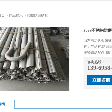
首页
>
产品展示
>
309S防磨护瓦
309S不锈钢防
山东浩启达金属材
有：产品有:防磨
排等锅炉配件.我
咨询热线：
139-6958
详情