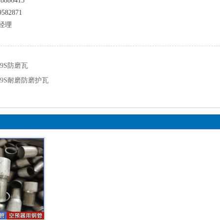
8886413
582871
经理
09S防磨瓦
09S耐磨防磨护瓦