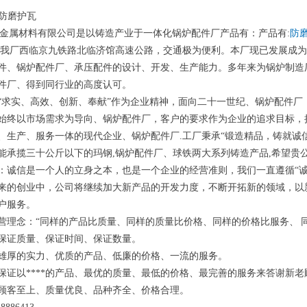
钢防磨护瓦
金属材料有限公司是以铸造产业于一体化锅炉配件厂产品有：产品有:
防
.我厂西临京九铁路北临济馆高速公路，交通极为便利。本厂现已发展成
件、锅炉配件厂、承压配件的设计、开发、生产能力。多年来为锅炉制造
件厂、得到同行业的高度认可。
“求实、高效、创新、奉献”作为企业精神，面向二十一世纪、锅炉配件厂，
始终以市场需求为导向、锅炉配件厂，客户的要求作为企业的追求目标，
、生产、服务一体的现代企业、锅炉配件厂.工厂秉承“锻造精品，铸就诚
能承揽三十公斤以下的玛钢,锅炉配件厂、球铁两大系列铸造产品,希望贵
：诚信是一个人的立身之本，也是一个企业的经营准则，我们一直遵循“
来的创业中，公司将继续加大新产品的开发力度，不断开拓新的领域，以
户服务。
营理念：“同样的产品比质量、同样的质量比价格、同样的价格比服务、 同
保证质量、保证时间、保证数量。
雄厚的实力、优质的产品、低廉的价格、一流的服务。
保证以****的产品、最优的质量、最低的价格、最完善的服务来答谢新
顾客至上、质量优良、品种齐全、价格合理。