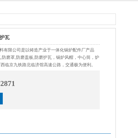
磨护瓦
料有限公司是以铸造产业于一体化锅炉配件厂产品
瓦,防磨罩,防磨盖板,防磨护瓦，锅炉风帽，中心筒，炉
厂西临京九铁路北临济馆高速公路，交通极为便利。
-2871