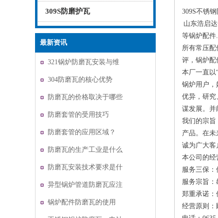
309S防磨护瓦
309S不锈
山东浩启达
等锅炉配件
最新资讯
所有常压配
评，锅炉配
321锅炉防磨瓦安装与维
本厂一直以
护
304防磨瓦的核心优势
锅炉用户，
优异，研究
防磨瓦的价格取决于哪些
谋发展。并
因素？
防磨套管的受用技巧
我们的宗旨
防磨套管的应用区域？
产品。在未
诚为广大客
防磨瓦的生产工业是什么
本公司的经
防磨瓦安装技术要求是什
服务三保：
服务宗旨：
么
异型锅炉管道防磨瓦应注
郑重承诺：
意哪些数据？
锅炉配件防磨瓦的使用
经营原则：