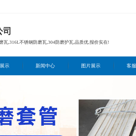
公司
磨瓦,316L不锈钢防磨瓦,304防磨护瓦,品质优,报价实在!
展示
新闻中心
图片展示
客