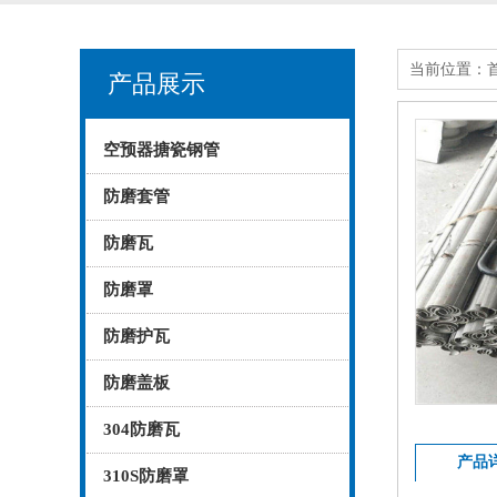
当前位置：
产品展示
空预器搪瓷钢管
防磨套管
防磨瓦
防磨罩
防磨护瓦
防磨盖板
304防磨瓦
产品
310S防磨罩