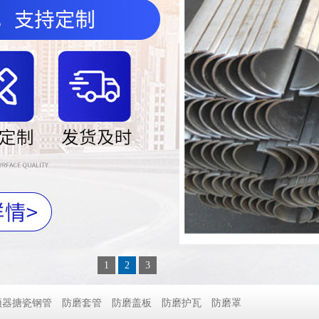
1
2
3
预器搪瓷钢管
防磨套管
防磨盖板
防磨护瓦
防磨罩