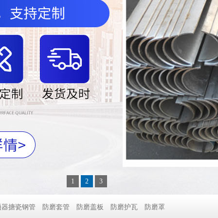
1
2
3
预器搪瓷钢管
防磨套管
防磨盖板
防磨护瓦
防磨罩