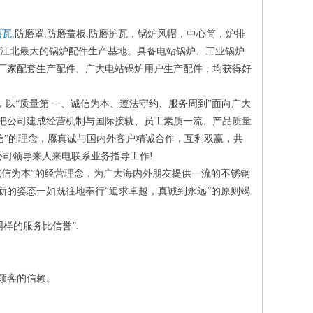
磨瓦
,防磨罩,防磨盖板,防磨护瓦，锅炉风帽，中心筒，炉排
为江北最大的锅炉配件生产基地。具备电站锅炉、工业锅炉
厂家配套生产配件、广大电站锅炉用户生产配件，均获得好
以“质量第 一、诚信为本、遵法守约、服务周到”面向广大
把公司建成经营机制与国际接轨、员工素质一流、产品质量
信”的理念，愿真诚与国内外客户精诚合作，互利双赢，共
公司领导来人来电联系业务指导工作!
诚信为本”的经营理念，为广大海内外朋友提供一流的不锈钢
新的姿态一如既往地奉行“追求卓越，真诚到永远”的原则竭
样的服务比信誉”.
老顾客的信赖。