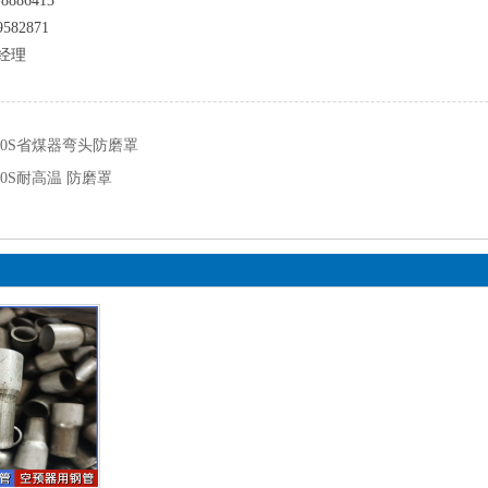
8886413
582871
经理
10S省煤器弯头防磨罩
10S耐高温 防磨罩