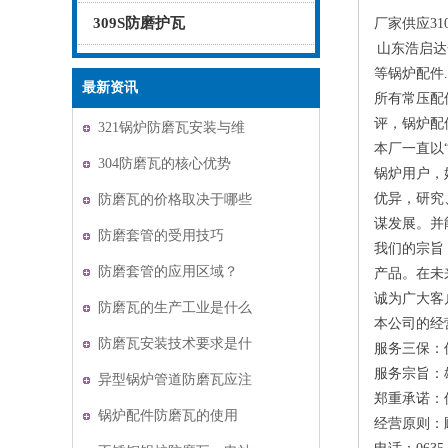
309S防磨护瓦
厂家供应31
山东浩启达
等锅炉配件
最新资讯
所有常压配
评，锅炉配
321锅炉防磨瓦安装与维
本厂一直以
护
304防磨瓦的核心优势
锅炉用户，
优异，研究
防磨瓦的价格取决于哪些
谋发展。并
因素？
防磨套管的受用技巧
我们的宗旨
防磨套管的应用区域？
产品。在未
诚为广大客
防磨瓦的生产工业是什么
本公司的经
防磨瓦安装技术要求是什
服务三保：
服务宗旨：
么
异型锅炉管道防磨瓦应注
郑重承诺：
意哪些数据？
锅炉配件防磨瓦的使用
经营原则：