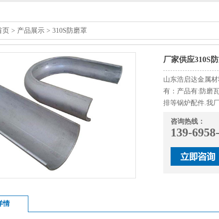
首页
>
产品展示
>
310S防磨罩
厂家供应310S
山东浩启达金属材
有：产品有:防磨
排等锅炉配件.我
咨询热线：
139-6958
详情