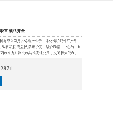
防磨罩 规格齐全
料有限公司是以铸造产业于一体化锅炉配件厂产品
瓦,防磨罩,防磨盖板,防磨护瓦，锅炉风帽，中心筒，炉
厂西临京九铁路北临济馆高速公路，交通极为便利。
-2871