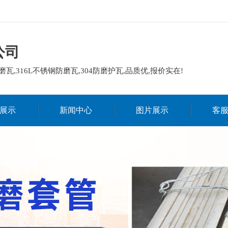
公司
磨瓦,316L不锈钢防磨瓦,304防磨护瓦,品质优,报价实在!
展示
新闻中心
图片展示
客