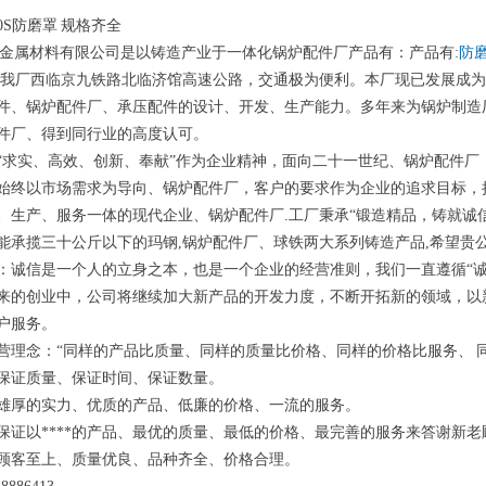
0S防磨罩 规格齐全
金属材料有限公司是以铸造产业于一体化锅炉配件厂产品有：产品有:
防
.我厂西临京九铁路北临济馆高速公路，交通极为便利。本厂现已发展成
件、锅炉配件厂、承压配件的设计、开发、生产能力。多年来为锅炉制造
件厂、得到同行业的高度认可。
“求实、高效、创新、奉献”作为企业精神，面向二十一世纪、锅炉配件厂，
始终以市场需求为导向、锅炉配件厂，客户的要求作为企业的追求目标，
、生产、服务一体的现代企业、锅炉配件厂.工厂秉承“锻造精品，铸就诚
能承揽三十公斤以下的玛钢,锅炉配件厂、球铁两大系列铸造产品,希望贵
：诚信是一个人的立身之本，也是一个企业的经营准则，我们一直遵循“
来的创业中，公司将继续加大新产品的开发力度，不断开拓新的领域，以
户服务。
营理念：“同样的产品比质量、同样的质量比价格、同样的价格比服务、 同
保证质量、保证时间、保证数量。
雄厚的实力、优质的产品、低廉的价格、一流的服务。
保证以****的产品、最优的质量、最低的价格、最完善的服务来答谢新
顾客至上、质量优良、品种齐全、价格合理。