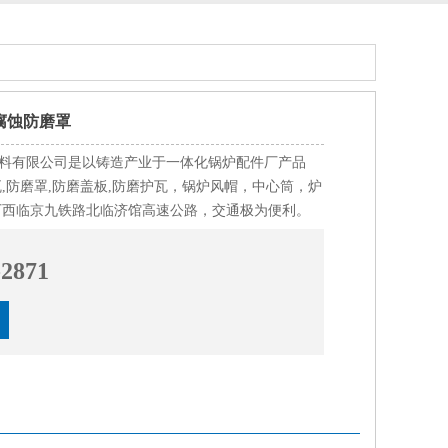
耐腐蚀防磨罩
料有限公司是以铸造产业于一体化锅炉配件厂产品
瓦,防磨罩,防磨盖板,防磨护瓦，锅炉风帽，中心筒，炉
厂西临京九铁路北临济馆高速公路，交通极为便利。
-2871