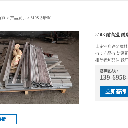
首页
>
产品展示
>
310S防磨罩
310S 耐高温 
山东浩启达金属材
有：产品有:防磨
排等锅炉配件.我
咨询热线：
139-6958
详情