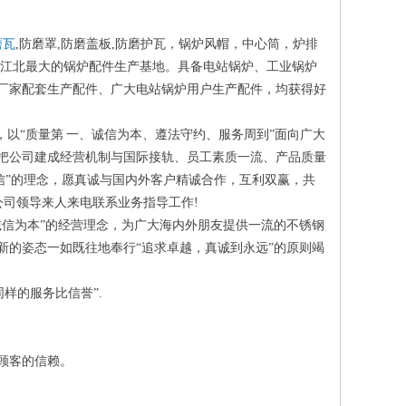
磨瓦
,防磨罩,防磨盖板,防磨护瓦，锅炉风帽，中心筒，炉排
为江北最大的锅炉配件生产基地。具备电站锅炉、工业锅炉
厂家配套生产配件、广大电站锅炉用户生产配件，均获得好
以“质量第 一、诚信为本、遵法守约、服务周到”面向广大
把公司建成经营机制与国际接轨、员工素质一流、产品质量
信”的理念，愿真诚与国内外客户精诚合作，互利双赢，共
公司领导来人来电联系业务指导工作!
诚信为本”的经营理念，为广大海内外朋友提供一流的不锈钢
新的姿态一如既往地奉行“追求卓越，真诚到永远”的原则竭
样的服务比信誉”.
老顾客的信赖。