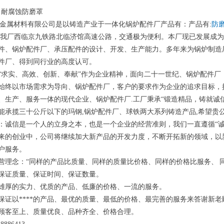
高温 耐腐蚀防磨罩
金属材料有限公司是以铸造产业于一体化锅炉配件厂产品有：产品有:
防
.我厂西临京九铁路北临济馆高速公路，交通极为便利。本厂现已发展成
件、锅炉配件厂、承压配件的设计、开发、生产能力。多年来为锅炉制造
件厂、得到同行业的高度认可。
“求实、高效、创新、奉献”作为企业精神，面向二十一世纪、锅炉配件厂，
始终以市场需求为导向、锅炉配件厂，客户的要求作为企业的追求目标，
、生产、服务一体的现代企业、锅炉配件厂.工厂秉承“锻造精品，铸就诚
能承揽三十公斤以下的玛钢,锅炉配件厂、球铁两大系列铸造产品,希望贵
：诚信是一个人的立身之本，也是一个企业的经营准则，我们一直遵循“
来的创业中，公司将继续加大新产品的开发力度，不断开拓新的领域，以
户服务。
营理念：“同样的产品比质量、同样的质量比价格、同样的价格比服务、 同
保证质量、保证时间、保证数量。
雄厚的实力、优质的产品、低廉的价格、一流的服务。
保证以****的产品、最优的质量、最低的价格、最完善的服务来答谢新
顾客至上、质量优良、品种齐全、价格合理。