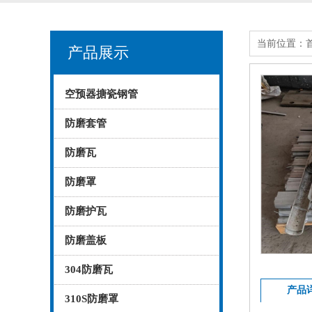
当前位置：
产品展示
空预器搪瓷钢管
防磨套管
防磨瓦
防磨罩
防磨护瓦
防磨盖板
304防磨瓦
产品
310S防磨罩