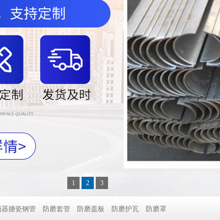
1
2
3
预器搪瓷钢管
防磨套管
防磨盖板
防磨护瓦
防磨罩