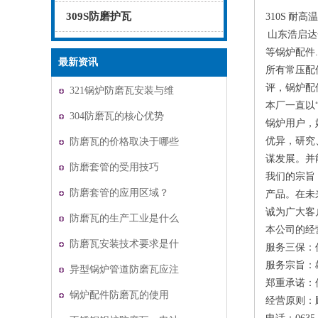
309S防磨护瓦
310S 耐
山东浩启达
等锅炉配件
最新资讯
所有常压配
评，锅炉配
321锅炉防磨瓦安装与维
本厂一直以
护
304防磨瓦的核心优势
锅炉用户，
优异，研究
防磨瓦的价格取决于哪些
谋发展。并
因素？
防磨套管的受用技巧
我们的宗旨
防磨套管的应用区域？
产品。在未
诚为广大客
防磨瓦的生产工业是什么
本公司的经
防磨瓦安装技术要求是什
服务三保：
服务宗旨：
么
异型锅炉管道防磨瓦应注
郑重承诺：
意哪些数据？
锅炉配件防磨瓦的使用
经营原则：