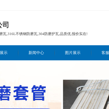
公司
磨瓦,316L不锈钢防磨瓦,304防磨护瓦,品质优,报价实在!
展示
新闻中心
图片展示
客