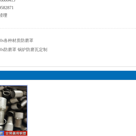
8886413
582871
经理
10s各种材质防磨罩
10s防磨罩 锅炉防磨瓦定制