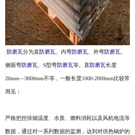
防磨瓦
分为直
防磨瓦
、内弯
防磨瓦
、外弯
防磨瓦
、
侧面弯
防磨瓦
、S型弯
防磨瓦
等。直
防磨瓦
长度
20mm—3000mm不等，一般长度1000-2000mm比较常
用见；
严格把控排烟温度、水质、燃料消耗以及风机电流等
数据，通过对一系列数据的监测，达到对供热锅炉的