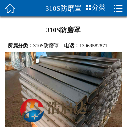


分类
310S防磨罩
首页

关于我们
310S防磨罩
产品展示
所属分类：
310S防磨罩
电话：
13969582871
新闻中心
图片展示
客服服务
应用案列
联系我们